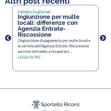
Altri post recenti
Cartelle Esattoriali
Cart
Ingiunzione per multe
Pi
locali: differenze con
pe
Agenzia Entrate-
di
Riscossione
Il c
per 
L’ingiunzione di pagamento per multe locali e
per
la cartella dell’Agenzia Entrate-Riscossione
servono entrambe a recuperare…
LEG
LEGGI DI PIÙ