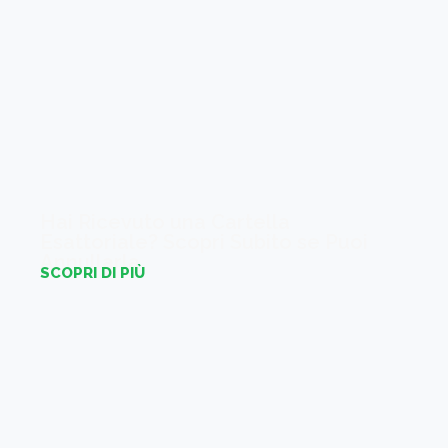
Hai Ricevuto una Cartella
Esattoriale? Scopri Subito se Puoi
Annullarla
SCOPRI DI PIÙ