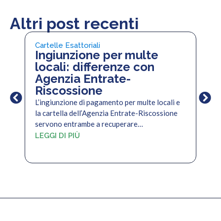
Altri post recenti
Cartelle Esattoriali
Cart
Ingiunzione per multe
Pi
locali: differenze con
pe
Agenzia Entrate-
di
Riscossione
Il c
per 
L’ingiunzione di pagamento per multe locali e
per
la cartella dell’Agenzia Entrate-Riscossione
servono entrambe a recuperare…
LEG
LEGGI DI PIÙ