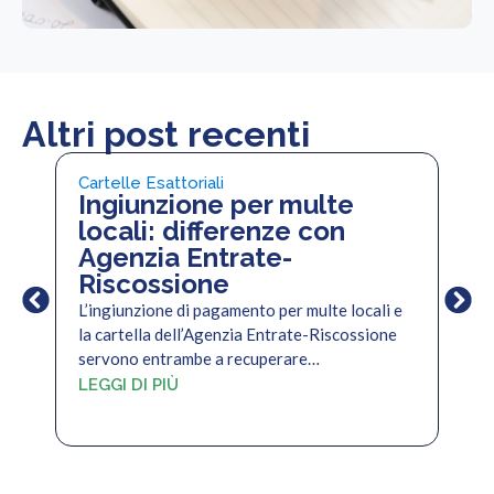
Altri post recenti
Cartelle Esattoriali
Cart
Ingiunzione per multe
Pi
locali: differenze con
pe
Agenzia Entrate-
di
Riscossione
Il c
per 
L’ingiunzione di pagamento per multe locali e
per
la cartella dell’Agenzia Entrate-Riscossione
servono entrambe a recuperare…
LEG
LEGGI DI PIÙ