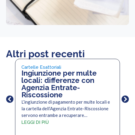
Altri post recenti
Cartelle Esattoriali
Cart
Ingiunzione per multe
Pi
locali: differenze con
pe
Agenzia Entrate-
di
Riscossione
Il c
per 
L’ingiunzione di pagamento per multe locali e
per
la cartella dell’Agenzia Entrate-Riscossione
servono entrambe a recuperare…
LEG
LEGGI DI PIÙ